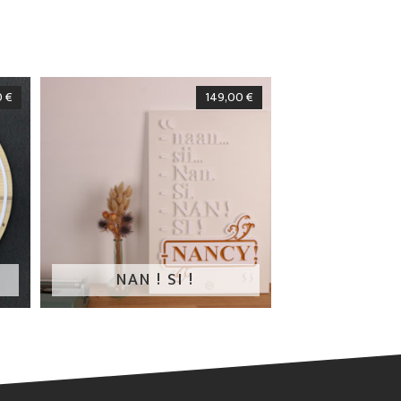
0
€
149,00
€
NAN ! SI !