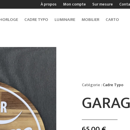
À propos
Mon compte
Sur mesure
Conta
HORLOGE
CADRE TYPO
LUMINAIRE
MOBILIER
CARTO
Catégorie :
Cadre Typo
GARAG
65,00
€