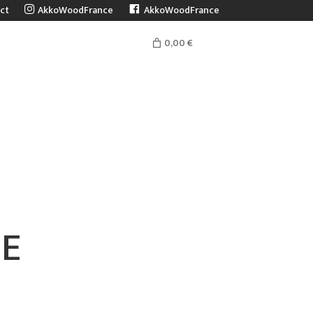
ct
AkkoWoodFrance
AkkoWoodFrance
0,00 €
E