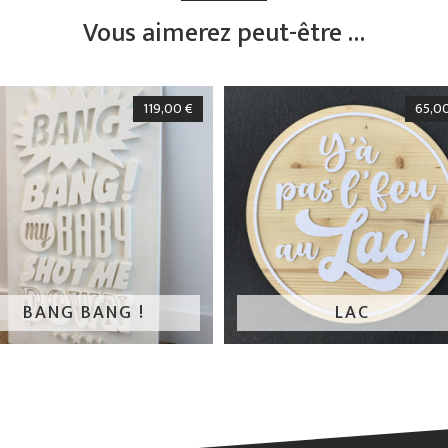
Vous aimerez peut-être …
119,00
€
65,0
BANG BANG !
LAC