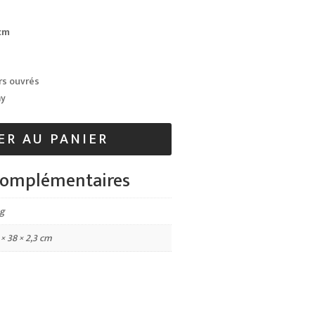
cm
rs ouvrés
ay
ER AU PANIER
complémentaires
kg
 × 38 × 2,3 cm