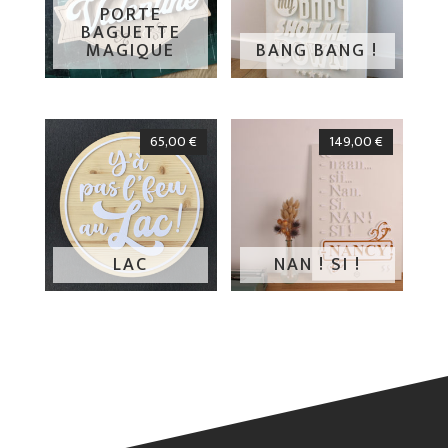
PORTE
BAGUETTE
MAGIQUE
BANG BANG !
65,00
€
149,00
€
LAC
NAN ! SI !