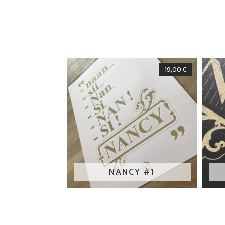
19,00
€
NANCY #1