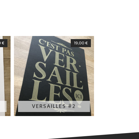
0
€
19,00
€
VERSAILLES #2