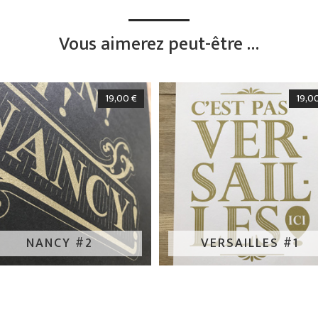
Vous aimerez peut-être …
19,00
€
19,0
NANCY #2
VERSAILLES #1