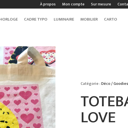
À propos
Mon compte
Sur mesure
Conta
HORLOGE
CADRE TYPO
LUMINAIRE
MOBILIER
CARTO
Catégorie :
Déco / Goodie
TOTEB
LOVE