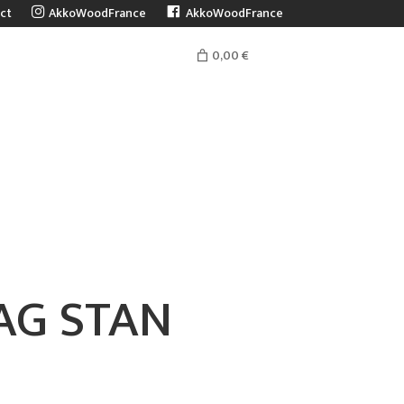
ct
AkkoWoodFrance
AkkoWoodFrance
0,00 €
s
AG STAN