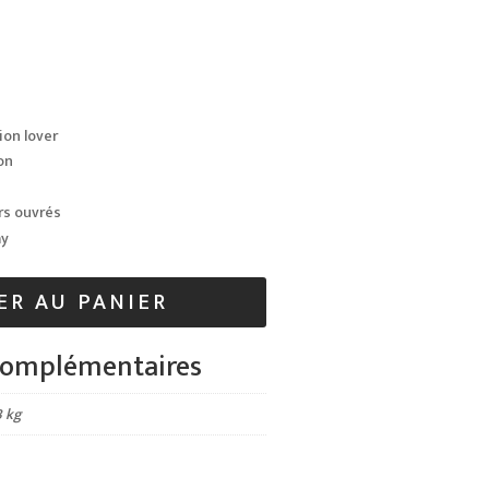
ion lover
on
rs ouvrés
ay
ER AU PANIER
complémentaires
3 kg