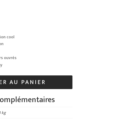
ion cool
on
rs ouvrés
ay
ER AU PANIER
complémentaires
3 kg