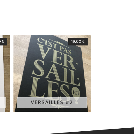
0
€
19,00
€
VERSAILLES #2