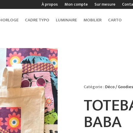
À propos
Mon compte
Sur mesure
Conta
HORLOGE
CADRE TYPO
LUMINAIRE
MOBILIER
CARTO
Catégorie :
Déco / Goodie
TOTEB
BABA