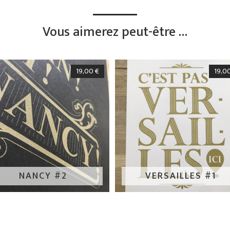
Vous aimerez peut-être …
19,00
€
19,0
NANCY #2
VERSAILLES #1