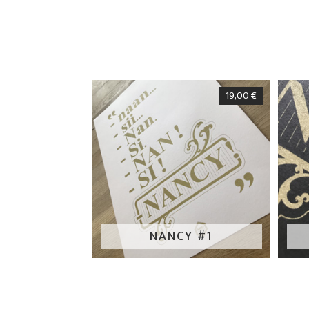
19,00
€
NANCY #1