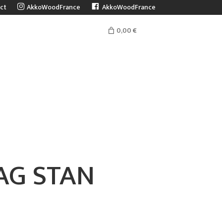
ct
AkkoWoodFrance
AkkoWoodFrance
0,00 €
s
AG STAN