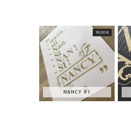
19,00
€
NANCY #1