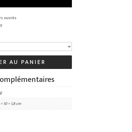
rs ouvrés
ay
ER AU PANIER
complémentaires
kg
 × 10 × 1,8 cm