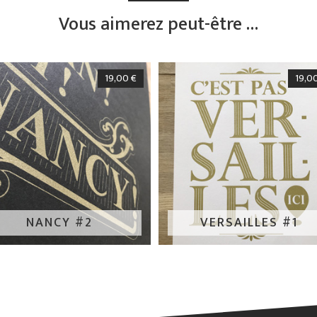
Vous aimerez peut-être …
19,00
€
19,0
NANCY #2
VERSAILLES #1