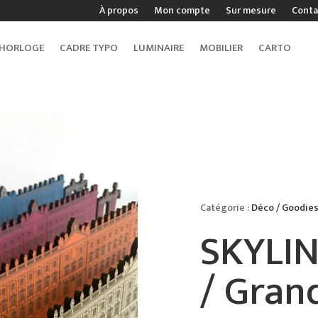
À propos
Mon compte
Sur mesure
Conta
HORLOGE
CADRE TYPO
LUMINAIRE
MOBILIER
CARTO
Catégorie :
Déco / Goodie
SKYLI
/ Gran