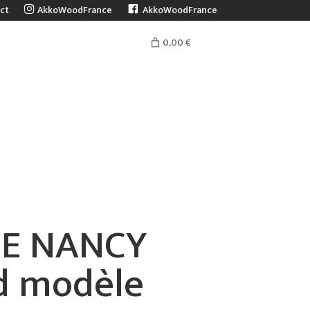
ct
AkkoWoodFrance
AkkoWoodFrance
0,00 €
s
NE NANCY
d modèle