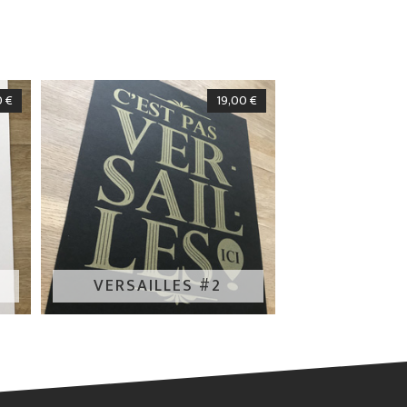
0
€
19,00
€
VERSAILLES #2